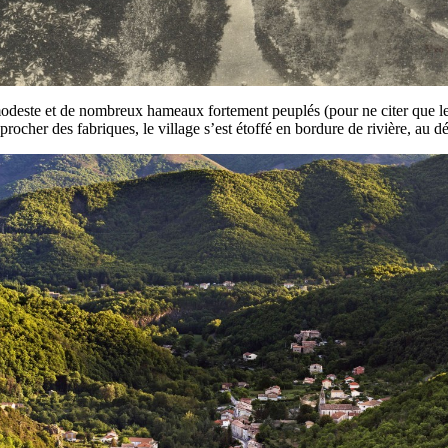
modeste et de nombreux hameaux fortement peuplés (pour ne citer que le
rocher des fabriques, le village s’est étoffé en bordure de rivière, au