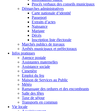
Procés verbaux des conseils municipaux
Démarches administratives
Carte nationale d’identité
Passeport
Extraits d’actes
Naissance
Mariage
Décès
Inscription liste électorale
Marchés publics de travaux
Arrêtés municipaux et préfectoraux
Infos pratiques
Agence postale
Assistantes maternelles
Assistance sociale
Cimetière
Emploi du feu
Maison de Services au Public
Météo
Ramassage des ordures et des encombrants
Salle des fêtes
Taxe de séjour
Transports en commun
Vie locale