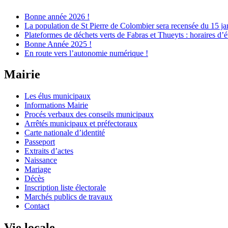
Bonne année 2026 !
La population de St Pierre de Colombier sera recensée du 15 ja
Plateformes de déchets verts de Fabras et Thueyts : horaires d’é
Bonne Année 2025 !
En route vers l’autonomie numérique !
Mairie
Les élus municipaux
Informations Mairie
Procés verbaux des conseils municipaux
Arrêtés municipaux et préfectoraux
Carte nationale d’identité
Passeport
Extraits d’actes
Naissance
Mariage
Décès
Inscription liste électorale
Marchés publics de travaux
Contact
Vie locale