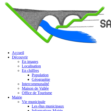
Accueil
Découvrir
En images
Localisation
En chiffres
Population
Géographie
Intercommunalité
Maison de Vallée
Office de Tourisme
Mairie
Vie municipale
Les élus municipaux
Informations Mairie