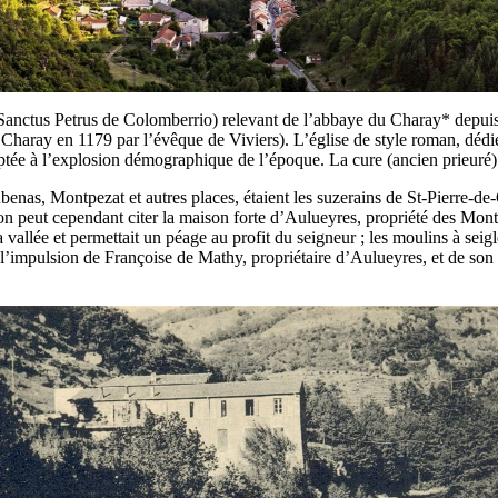
Sanctus Petrus de Colomberrio) relevant de l’abbaye du Charay* depuis le
 Charay en 1179 par l’évêque de Viviers). L’église de style roman, dédiée
daptée à l’explosion démographique de l’époque. La cure (ancien prieuré
benas, Montpezat et autres places, étaient les suzerains de St-Pierre-d
on peut cependant citer la maison forte d’Aulueyres, propriété des Montl
 vallée et permettait un péage au profit du seigneur ; les moulins à seig
Sous l’impulsion de Françoise de Mathy, propriétaire d’Aulueyres, et de 