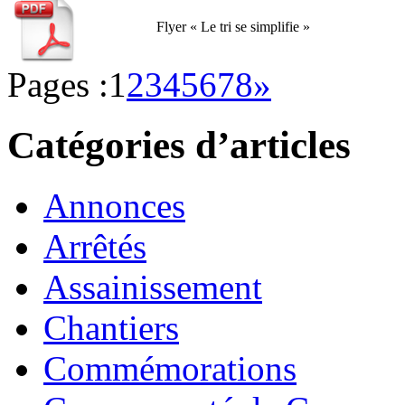
Flyer « Le tri se simplifie »
Pages :
1
2
3
4
5
6
7
8
»
Catégories d’articles
Annonces
Arrêtés
Assainissement
Chantiers
Commémorations