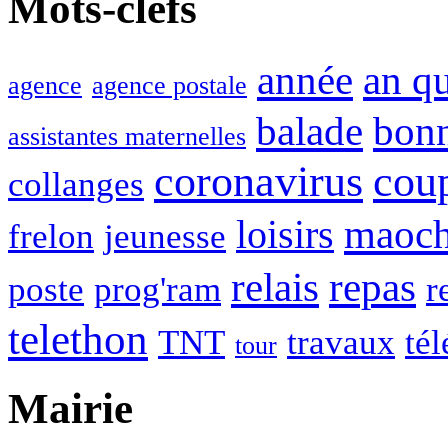
Mots-clefs
année
an q
agence
agence postale
balade
bon
assistantes maternelles
coronavirus
cou
collanges
maoc
loisirs
frelon
jeunesse
relais
repas
poste
prog'ram
r
telethon
TNT
travaux
tél
tour
Mairie