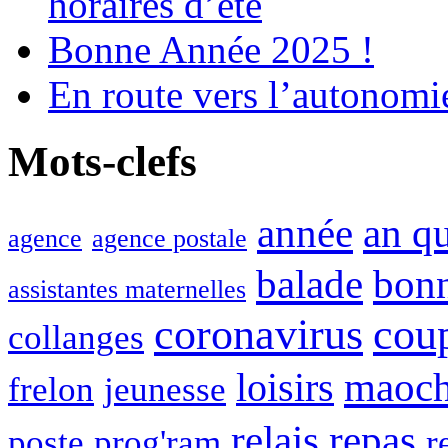
horaires d’été
Bonne Année 2025 !
En route vers l’autonomi
Mots-clefs
année
an q
agence
agence postale
balade
bon
assistantes maternelles
coronavirus
cou
collanges
maoc
loisirs
frelon
jeunesse
relais
repas
poste
prog'ram
r