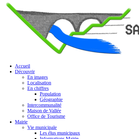
Accueil
Découvrir
En images
Localisation
En chiffres
Population
Géographie
Intercommunalité
Maison de Vallée
Office de Tourisme
Mairie
Vie municipale
Les élus municipaux
Informations Mairie