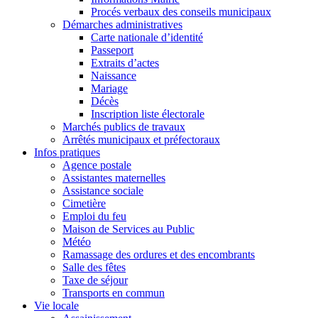
Procés verbaux des conseils municipaux
Démarches administratives
Carte nationale d’identité
Passeport
Extraits d’actes
Naissance
Mariage
Décès
Inscription liste électorale
Marchés publics de travaux
Arrêtés municipaux et préfectoraux
Infos pratiques
Agence postale
Assistantes maternelles
Assistance sociale
Cimetière
Emploi du feu
Maison de Services au Public
Météo
Ramassage des ordures et des encombrants
Salle des fêtes
Taxe de séjour
Transports en commun
Vie locale