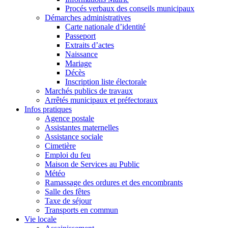
Procés verbaux des conseils municipaux
Démarches administratives
Carte nationale d’identité
Passeport
Extraits d’actes
Naissance
Mariage
Décès
Inscription liste électorale
Marchés publics de travaux
Arrêtés municipaux et préfectoraux
Infos pratiques
Agence postale
Assistantes maternelles
Assistance sociale
Cimetière
Emploi du feu
Maison de Services au Public
Météo
Ramassage des ordures et des encombrants
Salle des fêtes
Taxe de séjour
Transports en commun
Vie locale