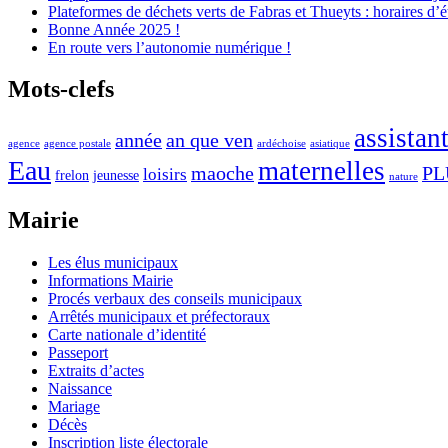
Plateformes de déchets verts de Fabras et Thueyts : horaires d’é
Bonne Année 2025 !
En route vers l’autonomie numérique !
Mots-clefs
assistan
année
an que ven
agence
agence postale
ardéchoise
asiatique
Eau
maternelles
maoche
PL
loisirs
frelon
jeunesse
nature
Mairie
Les élus municipaux
Informations Mairie
Procés verbaux des conseils municipaux
Arrêtés municipaux et préfectoraux
Carte nationale d’identité
Passeport
Extraits d’actes
Naissance
Mariage
Décès
Inscription liste électorale