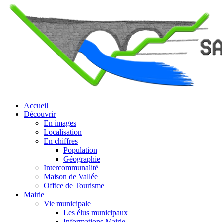
Accueil
Découvrir
En images
Localisation
En chiffres
Population
Géographie
Intercommunalité
Maison de Vallée
Office de Tourisme
Mairie
Vie municipale
Les élus municipaux
Informations Mairie