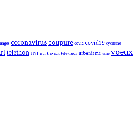
coronavirus
coupure
covid19
langes
covid
cyclisme
rt
voeux
telethon
urbanisme
TNT
travaux
télévision
tour
usine