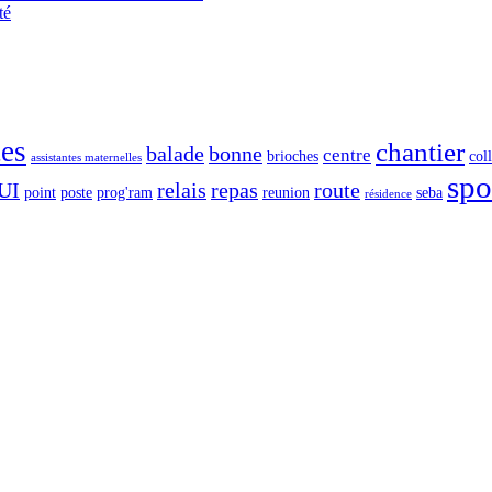
té
tes
chantier
balade
bonne
centre
brioches
col
assistantes maternelles
spo
UI
relais
repas
route
point
poste
prog'ram
reunion
seba
résidence