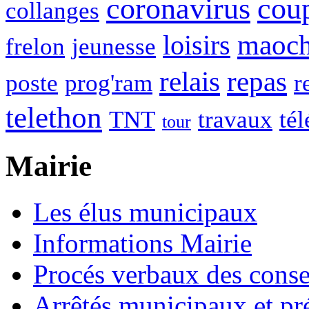
coronavirus
cou
collanges
maoc
loisirs
frelon
jeunesse
relais
repas
poste
prog'ram
r
telethon
TNT
travaux
tél
tour
Mairie
Les élus municipaux
Informations Mairie
Procés verbaux des cons
Arrêtés municipaux et pr