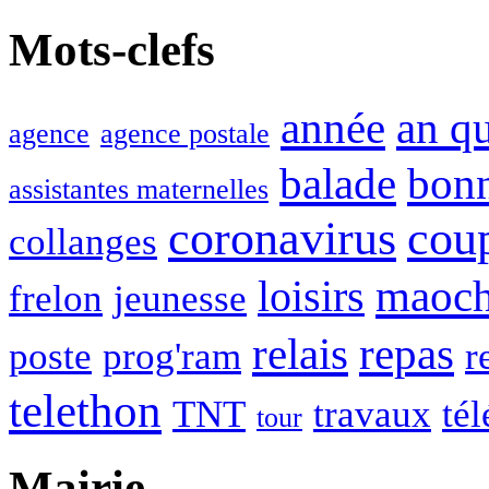
Mots-clefs
année
an q
agence
agence postale
balade
bon
assistantes maternelles
coronavirus
cou
collanges
maoc
loisirs
frelon
jeunesse
relais
repas
poste
prog'ram
r
telethon
TNT
travaux
tél
tour
Mairie