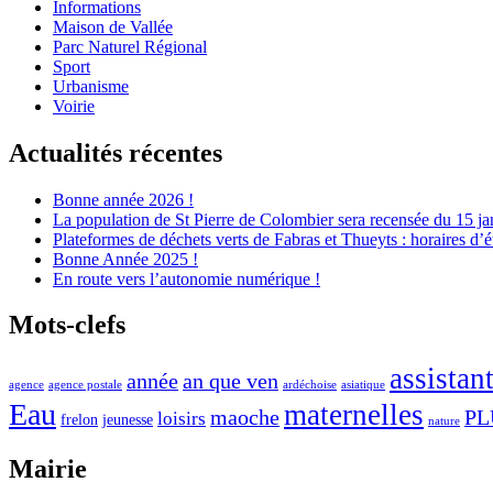
Informations
Maison de Vallée
Parc Naturel Régional
Sport
Urbanisme
Voirie
Actualités récentes
Bonne année 2026 !
La population de St Pierre de Colombier sera recensée du 15 ja
Plateformes de déchets verts de Fabras et Thueyts : horaires d’é
Bonne Année 2025 !
En route vers l’autonomie numérique !
Mots-clefs
assistan
année
an que ven
agence
agence postale
ardéchoise
asiatique
Eau
maternelles
maoche
PL
loisirs
frelon
jeunesse
nature
Mairie