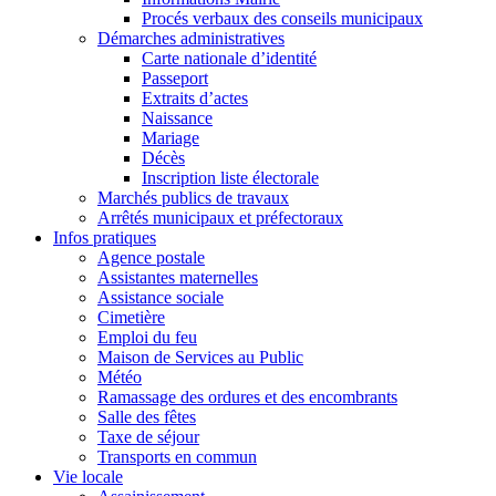
Procés verbaux des conseils municipaux
Démarches administratives
Carte nationale d’identité
Passeport
Extraits d’actes
Naissance
Mariage
Décès
Inscription liste électorale
Marchés publics de travaux
Arrêtés municipaux et préfectoraux
Infos pratiques
Agence postale
Assistantes maternelles
Assistance sociale
Cimetière
Emploi du feu
Maison de Services au Public
Météo
Ramassage des ordures et des encombrants
Salle des fêtes
Taxe de séjour
Transports en commun
Vie locale