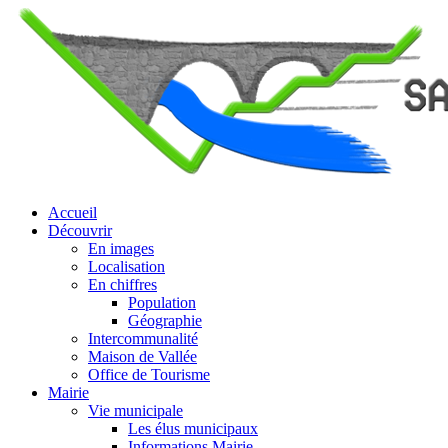
Accueil
Découvrir
En images
Localisation
En chiffres
Population
Géographie
Intercommunalité
Maison de Vallée
Office de Tourisme
Mairie
Vie municipale
Les élus municipaux
Informations Mairie