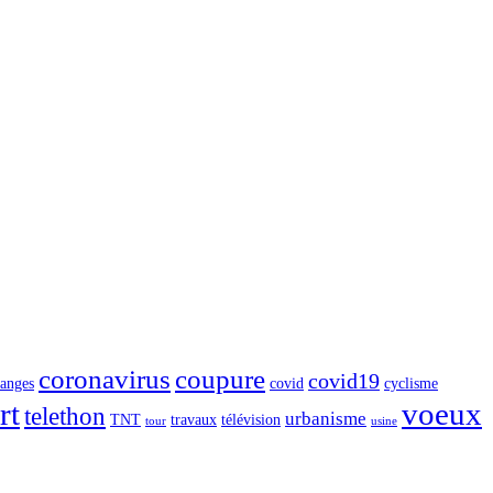
coronavirus
coupure
covid19
langes
covid
cyclisme
rt
voeux
telethon
urbanisme
TNT
travaux
télévision
tour
usine