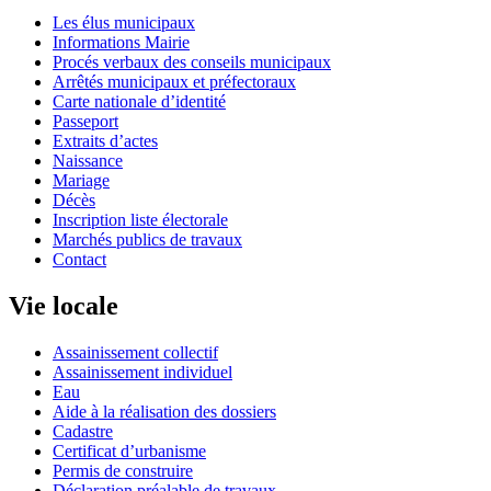
Les élus municipaux
Informations Mairie
Procés verbaux des conseils municipaux
Arrêtés municipaux et préfectoraux
Carte nationale d’identité
Passeport
Extraits d’actes
Naissance
Mariage
Décès
Inscription liste électorale
Marchés publics de travaux
Contact
Vie locale
Assainissement collectif
Assainissement individuel
Eau
Aide à la réalisation des dossiers
Cadastre
Certificat d’urbanisme
Permis de construire
Déclaration préalable de travaux