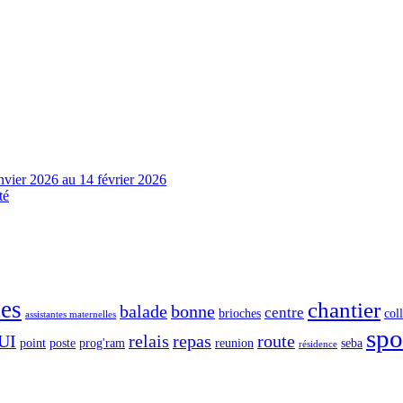
nvier 2026 au 14 février 2026
té
tes
chantier
balade
bonne
centre
brioches
col
assistantes maternelles
spo
UI
relais
repas
route
point
poste
prog'ram
reunion
seba
résidence