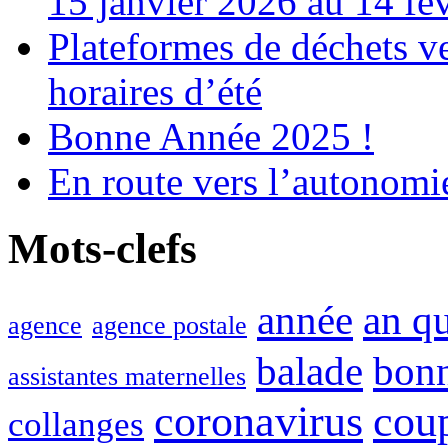
15 janvier 2026 au 14 fé
Plateformes de déchets ve
horaires d’été
Bonne Année 2025 !
En route vers l’autonomi
Mots-clefs
année
an q
agence
agence postale
balade
bon
assistantes maternelles
coronavirus
cou
collanges