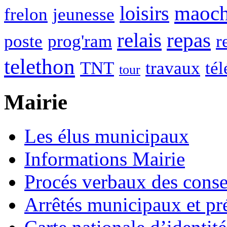
maoc
loisirs
frelon
jeunesse
relais
repas
poste
prog'ram
r
telethon
TNT
travaux
tél
tour
Mairie
Les élus municipaux
Informations Mairie
Procés verbaux des cons
Arrêtés municipaux et pr