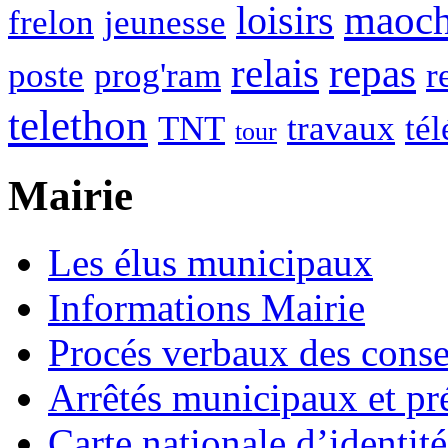
maoc
loisirs
frelon
jeunesse
relais
repas
poste
prog'ram
r
telethon
TNT
travaux
tél
tour
Mairie
Les élus municipaux
Informations Mairie
Procés verbaux des cons
Arrêtés municipaux et pr
Carte nationale d’identité