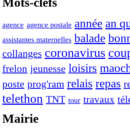
Mots-clefs
année
an q
agence
agence postale
balade
bon
assistantes maternelles
coronavirus
cou
collanges
maoc
loisirs
frelon
jeunesse
relais
repas
poste
prog'ram
r
telethon
TNT
travaux
tél
tour
Mairie