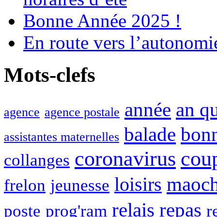
Bonne Année 2025 !
En route vers l’autonomi
Mots-clefs
année
an q
agence
agence postale
balade
bon
assistantes maternelles
coronavirus
cou
collanges
maoc
loisirs
frelon
jeunesse
relais
repas
poste
prog'ram
r