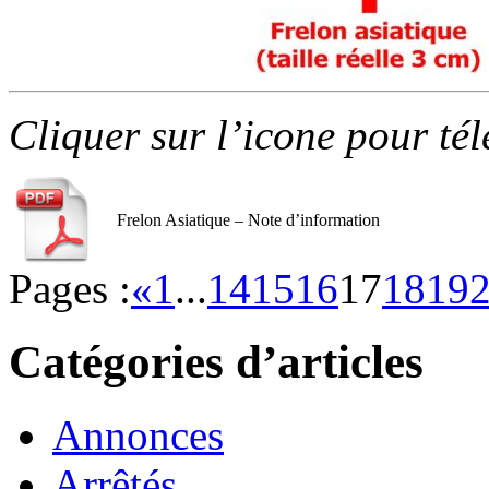
Cliquer sur l’icone pour té
Frelon Asiatique – Note d’information
Pages :
«
1
...
14
15
16
17
18
19
Catégories d’articles
Annonces
Arrêtés