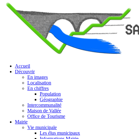
Accueil
Découvrir
En images
Localisation
En chiffres
Population
Géographie
Intercommunalité
Maison de Vallée
Office de Tourisme
Mairie
Vie municipale
Les élus municipaux
Informations Mairie