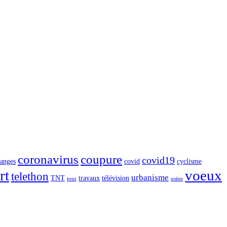
coronavirus
coupure
covid19
langes
covid
cyclisme
rt
voeux
telethon
urbanisme
TNT
travaux
télévision
tour
usine