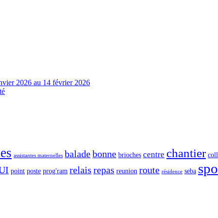
nvier 2026 au 14 février 2026
té
tes
chantier
balade
bonne
centre
brioches
col
assistantes maternelles
spo
UI
relais
repas
route
point
poste
prog'ram
reunion
seba
résidence