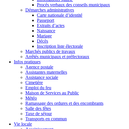
Procés verbaux des conseils municipaux
Démarches administratives
Carte nationale d’identité
Passeport
Extraits d’actes
Naissance
Mariage
Décès
Inscription liste électorale
Marchés publics de travaux
Arrêtés municipaux et préfectoraux
Infos pratiques
Agence postale
Assistantes maternelles
Assistance sociale
Cimetière
Emploi du feu
Maison de Services au Public
Météo
Ramassage des ordures et des encombrants
Salle des fêtes
Taxe de séjour
Transports en commun
Vie locale