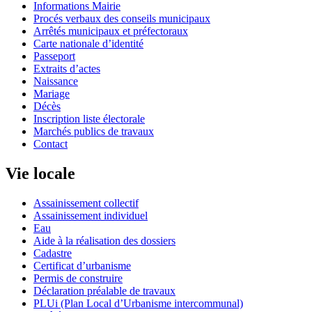
Informations Mairie
Procés verbaux des conseils municipaux
Arrêtés municipaux et préfectoraux
Carte nationale d’identité
Passeport
Extraits d’actes
Naissance
Mariage
Décès
Inscription liste électorale
Marchés publics de travaux
Contact
Vie locale
Assainissement collectif
Assainissement individuel
Eau
Aide à la réalisation des dossiers
Cadastre
Certificat d’urbanisme
Permis de construire
Déclaration préalable de travaux
PLUi (Plan Local d’Urbanisme intercommunal)