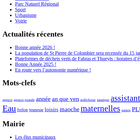
Parc Naturel Régional
Sport
Urbanisme
Voirie
Actualités récentes
Bonne année 2026 !
La population de St Pierre de Colombier sera recensée du 15 ja
Plateformes de déchets verts de Fabras et Thueyts : horaires d’é
Bonne Année 2025 !
En route vers l’autonomie numérique !
Mots-clefs
assistan
année
an que ven
agence
agence postale
ardéchoise
asiatique
Eau
maternelles
maoche
PL
loisirs
frelon
jeunesse
nature
Mairie
Les élus municipaux