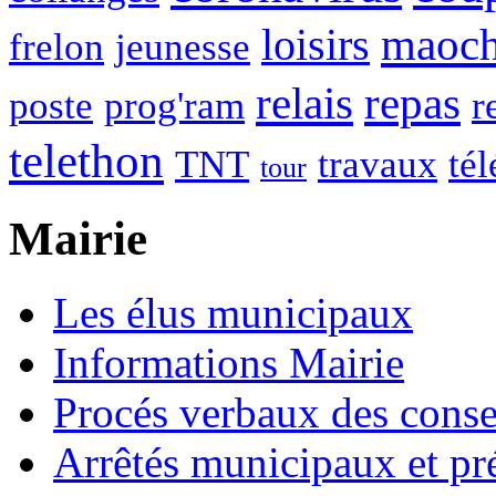
maoc
loisirs
frelon
jeunesse
relais
repas
poste
prog'ram
r
telethon
TNT
travaux
tél
tour
Mairie
Les élus municipaux
Informations Mairie
Procés verbaux des cons
Arrêtés municipaux et pr