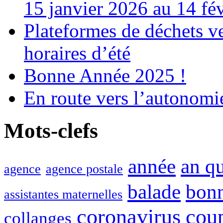
15 janvier 2026 au 14 fé
Plateformes de déchets ve
horaires d’été
Bonne Année 2025 !
En route vers l’autonomi
Mots-clefs
année
an q
agence
agence postale
balade
bon
assistantes maternelles
coronavirus
cou
collanges