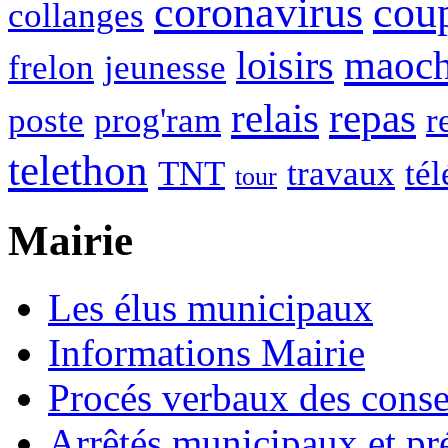
coronavirus
cou
collanges
maoc
loisirs
frelon
jeunesse
relais
repas
poste
prog'ram
r
telethon
TNT
travaux
tél
tour
Mairie
Les élus municipaux
Informations Mairie
Procés verbaux des cons
Arrêtés municipaux et pr